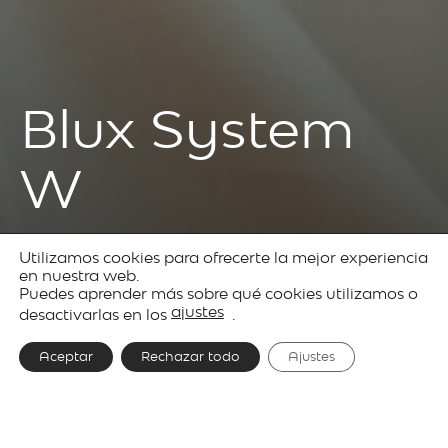
Blux System
W
Utilizamos cookies para ofrecerte la mejor experiencia
Produkte
Decorative
Blux
en nuestra web.
Puedes aprender más sobre qué cookies utilizamos o
lighting
System
ajustes
desactivarlas en los
.
Aceptar
Rechazar todo
Ajustes